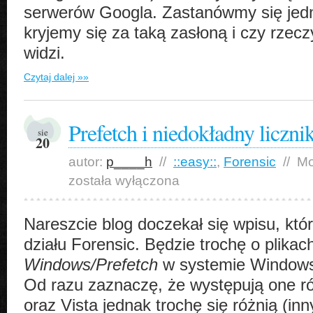
serwerów Googla. Zastanówmy się jedn
kryjemy się za taką zasłoną i czy rzeczy
widzi.
Czytaj dalej »»
Prefetch i niedokładny liczni
sie
20
autor:
p____h
//
::easy::
,
Forensic
//
Mo
została wyłączona
Nareszcie blog doczekał się wpisu, kt
działu Forensic. Będzie trochę o plikac
Windows/Prefetch
w systemie Windows 
Od razu zaznaczę, że występują one 
oraz Vista jednak trochę się różnią (in