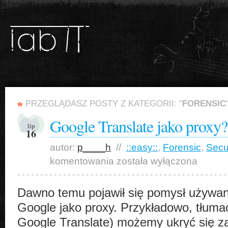
PRZEGLĄDASZ POSTY Z KATEGORII: "
FORENSIC
Google Translate jako proxy?
lip
16
autor:
p____h
//
::easy::
,
Forensic
,
Secu
Google
komentowania
została wyłączona
Translate
jako
proxy?
Dawno temu pojawił się pomysł używani
Google jako proxy. Przykładowo, tłumac
Google Translate) możemy ukryć się z