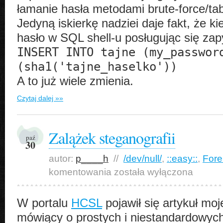
łamanie hasła metodami brute-force/ta
Jedyną iskierkę nadziei daje fakt, że ki
hasło w SQL shell-u posługując się zap
INSERT INTO tajne (my_passwor
(sha1('tajne_haselko'))
A to już wiele zmienia.
Czytaj dalej »»
Zalążek steganografii
paź
30
autor:
p____h
//
/dev/null/
,
::easy::
,
Fore
Zalążek
komentowania
została wyłączona
steganografii
W portalu
HCSL
pojawił się artykuł mo
mówiący o prostych i niestandardowyc