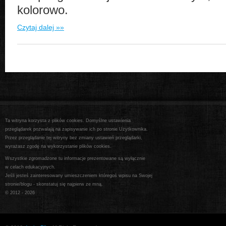
kolorowo.
Czytaj dalej »»
Ta witryna korzysta z plików cookies. Domyślne ustawienia
przeglądarek pozwalają na zapisywanie ich po stronie Użytkownika.
Przez przeglądanie tej witryny bez zmiany ustawień przeglądarki,
wyrażasz zgodę na wykorzystanie plików cookies.
Wszystkie zgromadzone tu informacje prezentowane są wyłącznie
w celach edukacyjnych.
Jeśli jesteś zainteresowany umieszczeniem któregoś wpisu na Swojej
stronie/blogu - skonstatuj się najpierw ze mną.
© 2012 -
2026