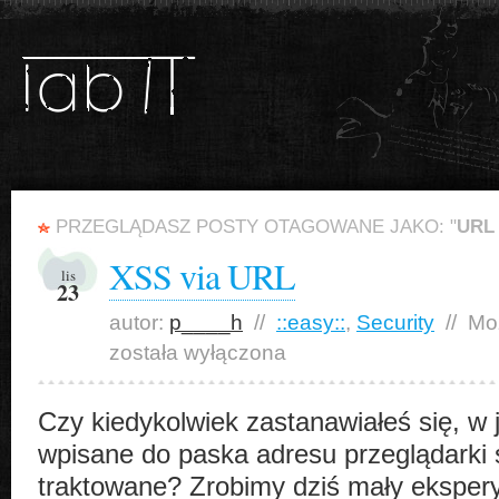
PRZEGLĄDASZ POSTY OTAGOWANE JAKO: "
URL 
XSS via URL
lis
23
autor:
p____h
//
::easy::
,
Security
//
Mo
została wyłączona
Czy kiedykolwiek zastanawiałeś się, w 
wpisane do paska adresu przeglądarki 
traktowane? Zrobimy dziś mały eksper