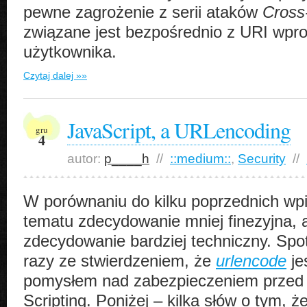
pewne zagrożenie z serii ataków
Cross-
związane jest bezpośrednio z URI wp
użytkownika.
Czytaj dalej »»
JavaScript, a URLencoding
gru
4
autor:
p____h
//
::medium::
,
Security
//
W porównaniu do kilku poprzednich wp
tematu zdecydowanie mniej finezyjna, 
zdecydowanie bardziej techniczny. Spot
razy ze stwierdzeniem, że
urlencode
je
pomysłem nad zabezpieczeniem przed 
Scripting. Poniżej – kilka słów o tym, że