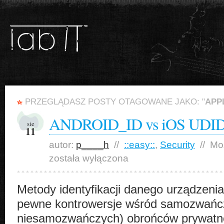
PRZEGLĄDASZ POSTY OTAGOWANE JAKO: "
APP
ANDROID_ID vs iOS UDID
sie
11
autor:
p____h
//
::easy::
,
Security
//
Mo
została wyłączona
Metody identyfikacji danego urządzen
pewne kontrowersje wśród samozwańcz
niesamozwańczych) obrońców prywatnoś